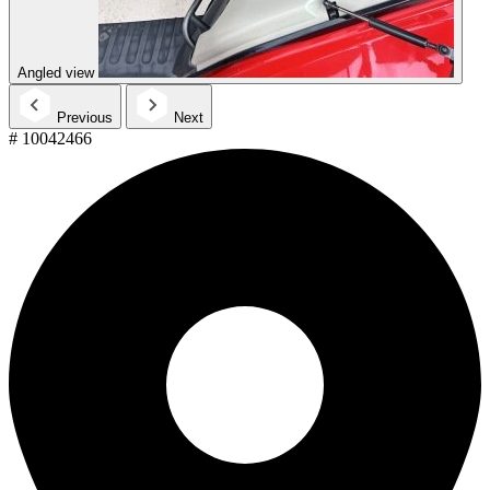
Angled view
Previous
Next
# 10042466