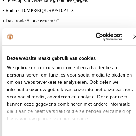
• Telescopisch verstelbare groothoekspiegels
• Radio CD/MP3/EQ/USB/SD/AUX
• Datatronic 5 touchscreen 9"
• AGCOMMAND telemetrie
• Powercontrol en Multipad
• Grote capaciteit alternator
Deze website maakt gebruik van cookies
• Zij-uitlaat SCR Tier 5
We gebruiken cookies om content en advertenties te
• 110 l/min CCLS hydrauliek
personaliseren, om functies voor social media te bieden en
om ons websiteverkeer te analyseren. Ook delen we
• CCLS 3 & 4 ventielen op vingertip
informatie over uw gebruik van onze site met onze partners
• 3.200 kg fronthefinrichting dubbelwerkend
voor social media, adverteren en analyse. Deze partners
• 3.200 kg FH + 1 dubbelwerkend ventiel
kunnen deze gegevens combineren met andere informatie
die u aan ze heeft verstrekt of die ze hebben verzameld op
• Zonder FH accessoires, met dubbelwerkend ventiel
basis van uw gebruik van hun services.
• Cat. 3 vanghaak + koppelstangen cat. 3/2 & 3/3
• Ext. bedhefinrichting L R + 1x dubbelwerkend
Toestemmingsselectie